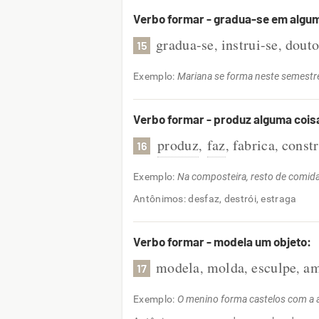
Verbo formar - gradua-se em algu
gradua-se
instrui-se
douto
,
,
15
Exemplo:
Mariana se forma neste semestr
Verbo formar - produz alguma cois
produz
faz
fabrica
constr
,
,
,
16
Exemplo:
Na composteira, resto de comid
Antônimos: desfaz, destrói, estraga
Verbo formar - modela um objeto:
modela
molda
esculpe
am
,
,
,
17
Exemplo:
O menino forma castelos com a a