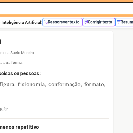
Reescrever texto
Corrigir texto
Resumi
e
Inteligência Artificial
:
a
rolina Sueto Moreira
palavra
forma
:
 coisas ou pessoas:
figura
fisionomia
conformação
formato
,
,
,
,
ular.
menos repetitivo