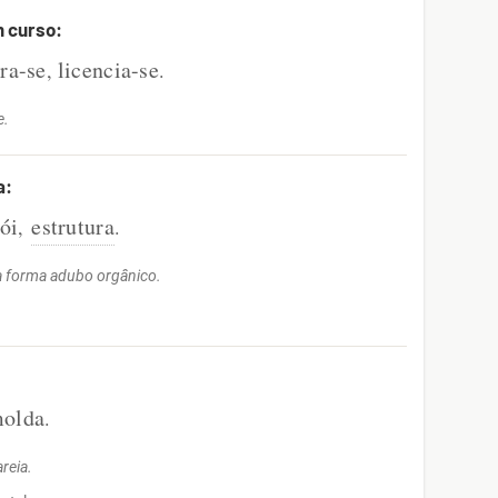
m curso:
ra-se
licencia-se
,
.
e.
a:
ói
estrutura
,
.
a forma adubo orgânico.
olda
.
reia.