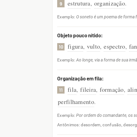
estrutura
organização
,
.
9
Exemplo:
O soneto é um poema de forma f
Objeto pouco nítido:
figura
vulto
espectro
fa
,
,
,
10
Exemplo:
Ao longe, via a forma de sua irmã
Organização em fila:
fila
fileira
formação
ali
,
,
,
11
perfilhamento
.
Exemplo:
Por ordem do comandante, os s
Antônimos: desordem, confusão, desor