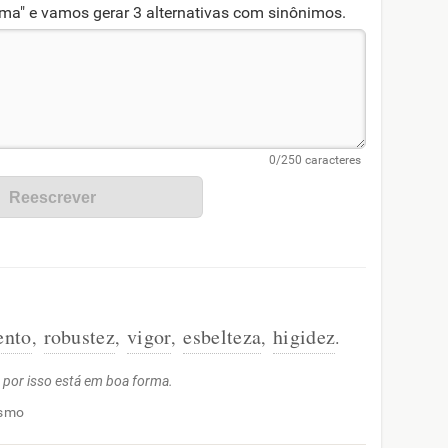
rma" e vamos gerar 3 alternativas com sinônimos.
ento
robustez
vigor
esbelteza
higidez
,
,
,
,
.
, por isso está em boa forma.
ismo