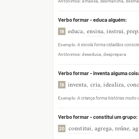
Antônimos: amassa, desmancha, desma
Verbo formar - educa alguém:
educa
ensina
instrui
prep
,
,
,
18
Exemplo:
A escola forma cidadãos conscie
Antônimos: deseduca, desprepara
Verbo formar - inventa alguma cois
inventa
cria
idealiza
con
,
,
,
19
Exemplo:
A criança forma histórias muito c
Verbo formar - constitui um grupo:
constitui
agrega
reúne
ag
,
,
,
20