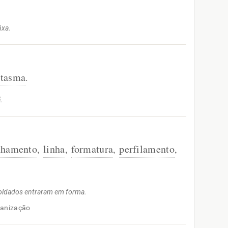
ixa.
ntasma
.
.
nhamento
linha
formatura
perfilamento
,
,
,
,
oldados entraram em forma.
ganização