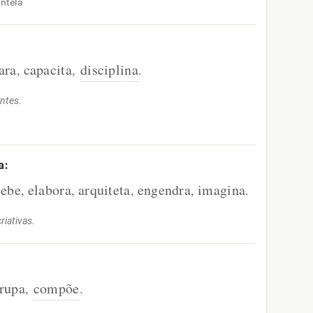
ntela
ara
capacita
disciplina
,
,
.
ntes.
a:
cebe
elabora
arquiteta
engendra
imagina
,
,
,
,
.
riativas.
rupa
compõe
,
.