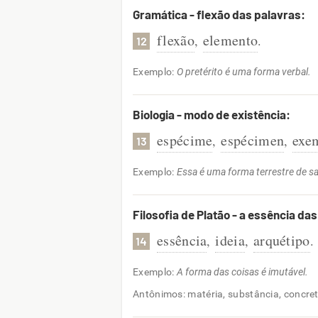
Gramática - flexão das palavras:
flexão
elemento
,
.
12
Exemplo:
O pretérito é uma forma verbal.
Biologia - modo de existência:
espécime
espécimen
exe
,
,
13
Exemplo:
Essa é uma forma terrestre de s
Filosofia de Platão - a essência das
essência
ideia
arquétipo
,
,
.
14
Exemplo:
A forma das coisas é imutável.
Antônimos: matéria, substância, concre