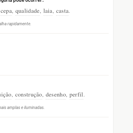
cepa
qualidade
laia
casta
,
,
,
.
alha rapidamente.
uição
construção
desenho
perfil
,
,
,
.
mais amplas e iluminadas.