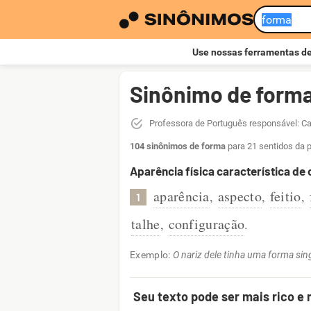
Use nossas ferramentas d
Sinônimo de form
Professora de Português responsável: Ca
104 sinônimos de forma
para 21 sentidos da 
Aparência física característica de
aparência
aspecto
feitio
,
,
,
1
talhe
configuração
,
.
Exemplo:
O nariz dele tinha uma forma sing
Seu texto pode ser mais rico e 