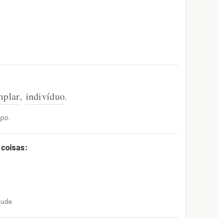
mplar
indivíduo
,
.
apo.
 coisas:
tude