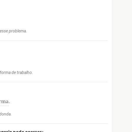
 esse problema.
forma de trabalho.
rma
.
edonda.
egoria pode ocorrer: