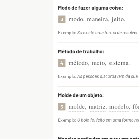
Modo de fazer alguma coisa:
modo
maneira
jeito
,
,
.
3
Exemplo:
Só existe uma forma de resolver
Método de trabalho:
método
meio
sistema
,
,
.
4
Exemplo:
As pessoas discordavam da sua 
Molde de um objeto:
molde
matriz
modelo
fô
,
,
,
5
Exemplo:
O bolo foi feito em uma forma r
Maneira particular em que uma cat