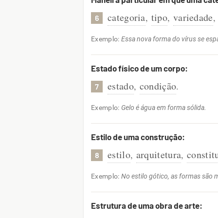
categoria
tipo
variedade
,
,
,
6
Exemplo:
Essa nova forma do vírus se esp
Estado físico de um corpo:
estado
condição
,
.
7
Exemplo:
Gelo é água em forma sólida.
Estilo de uma construção:
estilo
arquitetura
constit
,
,
8
Exemplo:
No estilo gótico, as formas são 
Estrutura de uma obra de arte: