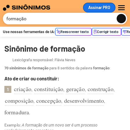
Assinar PRO
ME
Reescrever texto
Corrigir texto
R
Use nossas ferramentas de
IA
:
Sinônimo de formação
Lexicógrafa responsável: Flávia Neves
70 sinônimos de formação
para 8 sentidos da palavra
formação
:
Ato de criar ou constituir:
criação
constituição
geração
construção
,
,
,
,
1
composição
concepção
desenvolvimento
,
,
,
formadura
.
Exemplo:
A formação de um novo ser é um processo