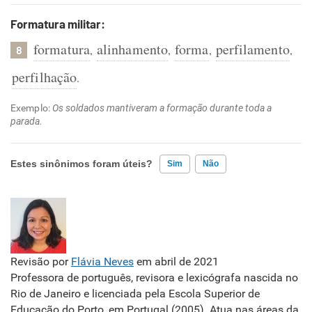
Formatura militar:
formatura
alinhamento
forma
perfilamento
,
,
,
,
8
perfilhação
.
Exemplo:
Os soldados mantiveram a formação durante toda a
parada.
Estes sinônimos foram úteis?
Sim
Não
Existem sinônimos incorretos
Nenhum dos sinônimos apresentados me ajudou
Revisão por
Flávia Neves
em abril de 2021
Outro
Professora de português, revisora e lexicógrafa nascida no
Rio de Janeiro e licenciada pela Escola Superior de
Educação do Porto, em Portugal (2005). Atua nas áreas da