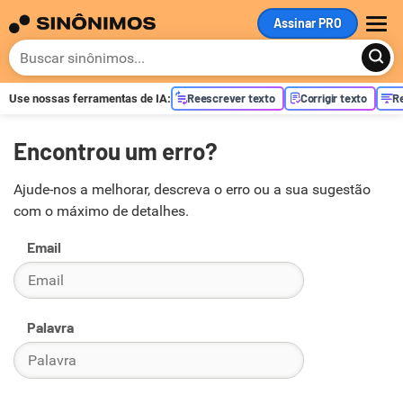
Assinar PRO
ME
Reescrever texto
Corrigir texto
R
Use nossas ferramentas de
IA
:
Encontrou um erro?
Ajude-nos a melhorar, descreva o erro ou a sua sugestão
com o máximo de detalhes.
Email
Palavra