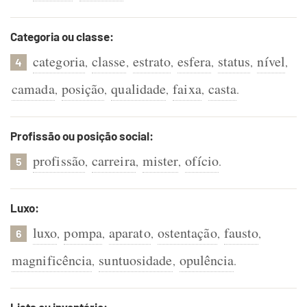
Categoria ou classe:
categoria
classe
estrato
esfera
status
nível
,
,
,
,
,
,
4
camada
posição
qualidade
faixa
casta
,
,
,
,
.
Profissão ou posição social:
profissão
carreira
mister
ofício
,
,
,
.
5
Luxo:
luxo
pompa
aparato
ostentação
fausto
,
,
,
,
,
6
magnificência
suntuosidade
opulência
,
,
.