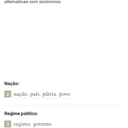
alternativas com sinônimos.
Nação:
nação
país
pátria
povo
,
,
,
.
2
Regime político:
regime
governo
,
.
3