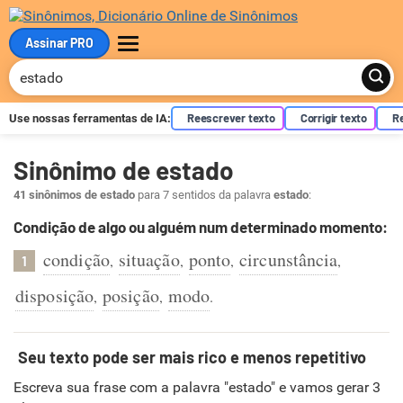
Assinar PRO
MENU
Reescrever texto
Corrigir texto
R
Use nossas ferramentas de
IA
:
Sinônimo de estado
41 sinônimos de estado
para 7 sentidos da palavra
estado
:
Condição de algo ou alguém num determinado momento:
condição
situação
ponto
circunstância
,
,
,
,
1
disposição
posição
modo
,
,
.
Seu texto pode ser mais rico e menos repetitivo
Escreva sua frase com a palavra "estado" e vamos gerar 3