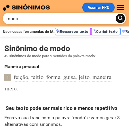
Assinar PRO
ME
Reescrever texto
Corrigir texto
R
Use nossas ferramentas de
IA
:
Sinônimo de modo
49 sinônimos de modo
para 9 sentidos da palavra
modo
:
Maneira pessoal:
feição
feitio
forma
guisa
jeito
maneira
,
,
,
,
,
,
1
meio
.
Seu texto pode ser mais rico e menos repetitivo
Escreva sua frase com a palavra "modo" e vamos gerar 3
alternativas com sinônimos.