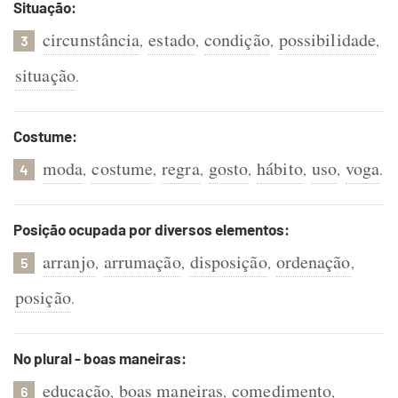
Situação:
circunstância
estado
condição
possibilidade
,
,
,
,
3
situação
.
Costume:
moda
costume
regra
gosto
hábito
uso
voga
,
,
,
,
,
,
.
4
Posição ocupada por diversos elementos:
arranjo
arrumação
disposição
ordenação
,
,
,
,
5
posição
.
No plural - boas maneiras:
educação
boas maneiras
comedimento
,
,
,
6