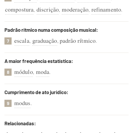
compostura
discrição
moderação
refinamento
,
,
,
.
Padrão rítmico numa composição musical:
escala
graduação
padrão rítmico
,
,
.
7
A maior frequência estatística:
módulo
moda
,
.
8
Cumprimento de ato jurídico:
modus
.
9
Relacionadas: