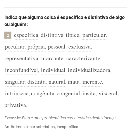
Indica que alguma coisa é específica e distintiva de algo
ou alguém:
específica
distintiva
típica
particular
,
,
,
,
2
peculiar
própria
pessoal
exclusiva
,
,
,
,
representativa
marcante
caracterizante
,
,
,
inconfundível
individual
individualizadora
,
,
,
singular
distinta
natural
inata
inerente
,
,
,
,
,
intrínseca
congênita
congenial
ínsita
visceral
,
,
,
,
,
privativa
.
Exemplo:
Esta é uma problemática característica desta doença.
Antônimos: incaracterística, inespecífica