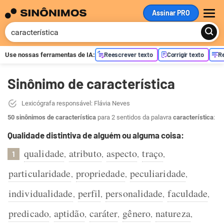
Assinar PRO
ME
Reescrever texto
Corrigir texto
R
Use nossas ferramentas de
IA
:
Sinônimo de característica
Lexicógrafa responsável: Flávia Neves
50 sinônimos de característica
para 2 sentidos da palavra
característica
:
Qualidade distintiva de alguém ou alguma coisa:
qualidade
atributo
aspecto
traço
,
,
,
,
1
particularidade
propriedade
peculiaridade
,
,
,
individualidade
perfil
personalidade
faculdade
,
,
,
,
predicado
aptidão
caráter
gênero
natureza
,
,
,
,
,