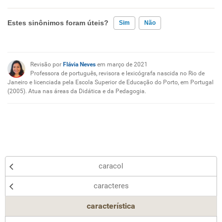
Estes sinônimos foram úteis?
Sim
Não
Existem sinônimos incorretos
Revisão por
Flávia Neves
em março de 2021
Nenhum dos sinônimos apresentados me ajudou
Professora de português, revisora e lexicógrafa nascida no Rio de
Janeiro e licenciada pela Escola Superior de Educação do Porto, em Portugal
(2005). Atua nas áreas da Didática e da Pedagogia.
Outro
caracol
caracteres
característica