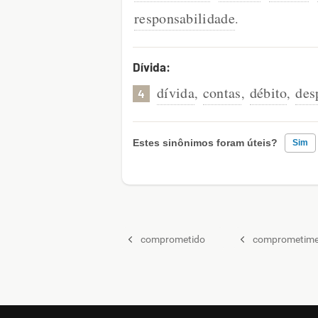
responsabilidade
.
Dívida:
dívida
contas
débito
des
,
,
,
4
Estes sinônimos foram úteis?
Sim
Existem sinônimos incorretos
Nenhum dos sinônimos apresentado
comprometido
comprometime
Outro