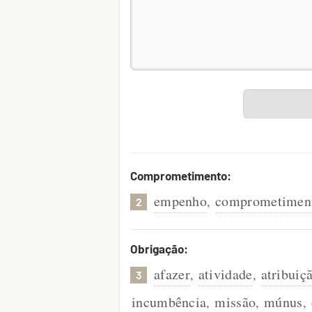
Comprometimento:
empenho
comprometimen
,
2
Obrigação:
afazer
atividade
atribuiç
,
,
3
incumbência
missão
múnus
,
,
,