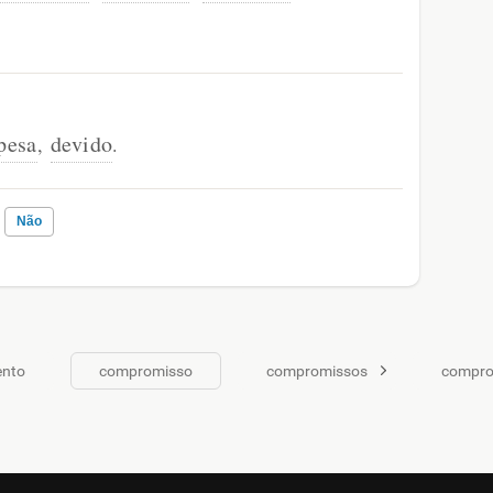
pesa
devido
,
.
Não
s me ajudou
nto
compromisso
compromissos
comprop