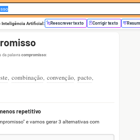
Reescrever texto
Corrigir texto
Resumi
e
Inteligência Artificial
:
promisso
s da palavra
compromisso
:
ste
combinação
convenção
pacto
,
,
,
,
menos repetitivo
mpromisso" e vamos gerar 3 alternativas com