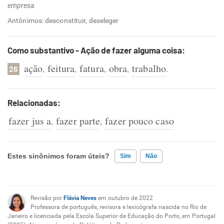
empresa.
Antônimos: desconstituir, deseleger
Como substantivo - Ação de fazer alguma coisa:
ação
feitura
fatura
obra
trabalho
,
,
,
,
.
26
Relacionadas:
fazer jus a
fazer parte
fazer pouco caso
,
,
Estes sinônimos foram úteis?
Sim
Não
Existem sinônimos incorretos
Revisão por
Flávia Neves
em outubro de 2022
Nenhum dos sinônimos apresentados me ajudou
Professora de português, revisora e lexicógrafa nascida no Rio de
Janeiro e licenciada pela Escola Superior de Educação do Porto, em Portugal