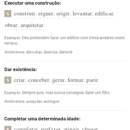
Executar uma construção:
construir
erguer
erigir
levantar
edificar
,
,
,
,
,
4
obrar
arquitetar
,
.
Exemplo:
Eles pretendem fazer um edifício com trinta andares neste
terreno.
Antônimos: derrubar, destruir, demolir
Dar existência:
criar
conceber
gerar
formar
parir
,
,
,
,
.
5
Exemplo:
Sempre quis, mas nunca conseguiu fazer um filho.
Antônimos: aniquilar, extinguir
Completar uma determinada idade:
completar
perfazer
atingir
chegar
,
,
,
.
6