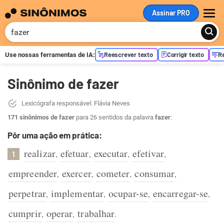
Assinar PRO
ME
Reescrever texto
Corrigir texto
R
Use nossas ferramentas de
IA
:
Sinônimo de fazer
Lexicógrafa responsável: Flávia Neves
171 sinônimos de fazer
para 26 sentidos da palavra
fazer
:
Pôr uma ação em prática:
realizar
efetuar
executar
efetivar
,
,
,
,
1
empreender
exercer
cometer
consumar
,
,
,
,
perpetrar
implementar
ocupar-se
encarregar-se
,
,
,
,
cumprir
operar
trabalhar
,
,
.