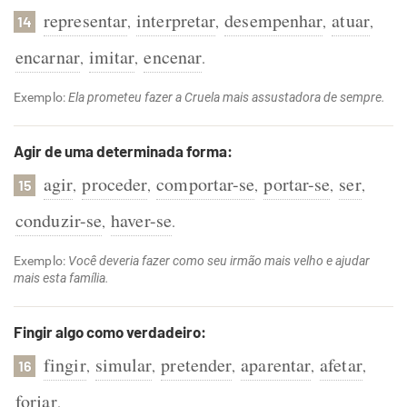
representar
interpretar
desempenhar
atuar
,
,
,
,
14
encarnar
imitar
encenar
,
,
.
Exemplo:
Ela prometeu fazer a Cruela mais assustadora de sempre.
Agir de uma determinada forma:
agir
proceder
comportar-se
portar-se
ser
,
,
,
,
,
15
conduzir-se
haver-se
,
.
Exemplo:
Você deveria fazer como seu irmão mais velho e ajudar
mais esta família.
Fingir algo como verdadeiro:
fingir
simular
pretender
aparentar
afetar
,
,
,
,
,
16
forjar
.