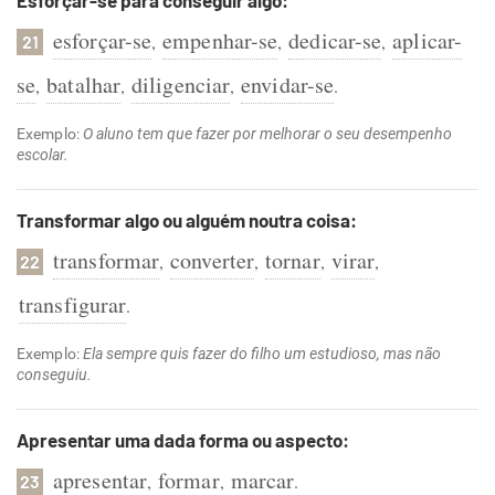
Esforçar-se para conseguir algo:
esforçar-se
empenhar-se
dedicar-se
aplicar-
,
,
,
21
se
batalhar
diligenciar
envidar-se
,
,
,
.
Exemplo:
O aluno tem que fazer por melhorar o seu desempenho
escolar.
Transformar algo ou alguém noutra coisa:
transformar
converter
tornar
virar
,
,
,
,
22
transfigurar
.
Exemplo:
Ela sempre quis fazer do filho um estudioso, mas não
conseguiu.
Apresentar uma dada forma ou aspecto:
apresentar
formar
marcar
,
,
.
23