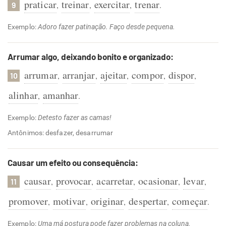
praticar
treinar
exercitar
trenar
,
,
,
.
9
Exemplo:
Adoro fazer patinação. Faço desde pequena.
Arrumar algo, deixando bonito e organizado:
arrumar
arranjar
ajeitar
compor
dispor
,
,
,
,
,
10
alinhar
amanhar
,
.
Exemplo:
Detesto fazer as camas!
Antônimos: desfazer, desarrumar
Causar um efeito ou consequência:
causar
provocar
acarretar
ocasionar
levar
,
,
,
,
,
11
promover
motivar
originar
despertar
começar
,
,
,
,
.
Exemplo:
Uma má postura pode fazer problemas na coluna.