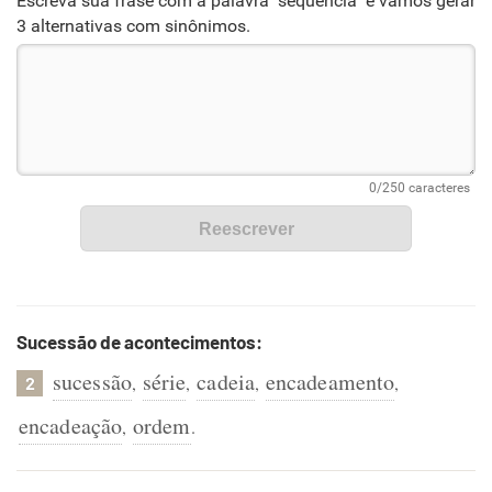
Escreva sua frase com a palavra "sequência" e vamos gerar
3 alternativas com sinônimos.
Sucessão de acontecimentos:
sucessão
série
cadeia
encadeamento
,
,
,
,
2
encadeação
ordem
,
.