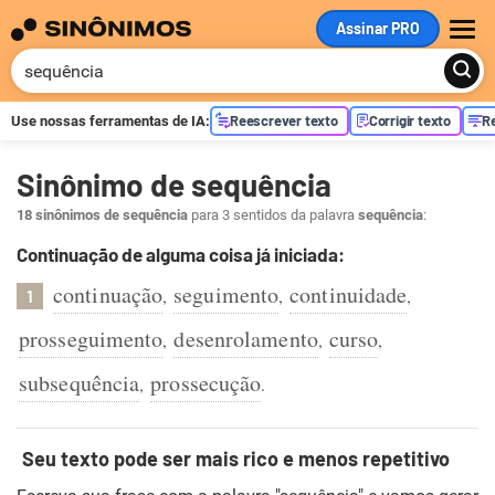
Assinar PRO
ME
Reescrever texto
Corrigir texto
R
Use nossas ferramentas de
IA
:
Sinônimo de sequência
18 sinônimos de sequência
para 3 sentidos da palavra
sequência
:
Continuação de alguma coisa já iniciada:
continuação
seguimento
continuidade
,
,
,
1
prosseguimento
desenrolamento
curso
,
,
,
subsequência
prossecução
,
.
Seu texto pode ser mais rico e menos repetitivo