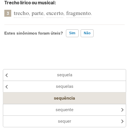
Trecho lírico ou musical:
trecho
parte
excerto
fragmento
,
,
,
.
3
Estes sinônimos foram úteis?
Sim
Não
Existem sinônimos incorretos
Nenhum dos sinônimos apresentados me ajudou
Outro
sequela
sequelas
sequência
sequente
sequer