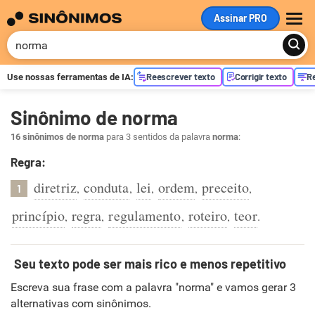
Assinar PRO
ME
Reescrever texto
Corrigir texto
R
Use nossas ferramentas de
IA
:
Sinônimo de norma
16 sinônimos de norma
para 3 sentidos da palavra
norma
:
Regra:
diretriz
conduta
lei
ordem
preceito
,
,
,
,
,
1
princípio
regra
regulamento
roteiro
teor
,
,
,
,
.
Seu texto pode ser mais rico e menos repetitivo
Escreva sua frase com a palavra "norma" e vamos gerar 3
alternativas com sinônimos.