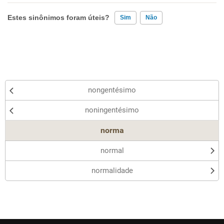
Estes sinônimos foram úteis?
Sim
Não
Existem sinônimos incorretos
Nenhum dos sinônimos apresentados me ajudou
Outro
nongentésimo
noningentésimo
norma
normal
normalidade