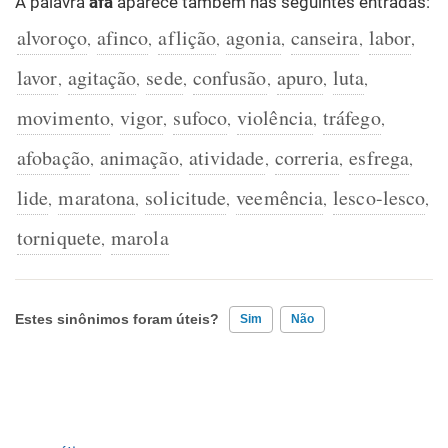
A palavra
afã
aparece também nas seguintes entradas:
alvoroço
afinco
aflição
agonia
canseira
labor
,
,
,
,
,
,
lavor
agitação
sede
confusão
apuro
luta
,
,
,
,
,
,
movimento
vigor
sufoco
violência
tráfego
,
,
,
,
,
afobação
animação
atividade
correria
esfrega
,
,
,
,
,
lide
maratona
solicitude
veemência
lesco-lesco
,
,
,
,
,
torniquete
marola
,
Estes sinônimos foram úteis?
Sim
Não
Existem sinônimos incorretos
Nenhum dos sinônimos apresentados me ajudou