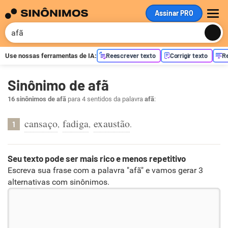
Assinar PRO
ME
Reescrever texto
Corrigir texto
R
Use nossas ferramentas de
IA
:
Sinônimo de afã
16 sinônimos de afã
para 4 sentidos da palavra
afã
:
cansaço
fadiga
exaustão
,
,
.
1
Seu texto pode ser mais rico e menos repetitivo
Escreva sua frase com a palavra "afã" e vamos gerar 3
alternativas com sinônimos.