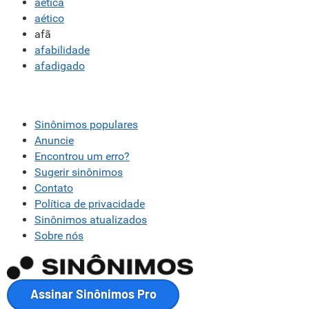
aética
Outro
aético
afã
afabilidade
afadigado
Sinônimos populares
Anuncie
Encontrou um erro?
Sugerir sinônimos
Contato
Política de privacidade
Sinônimos atualizados
Sobre nós
Assinar Sinônimos Pro