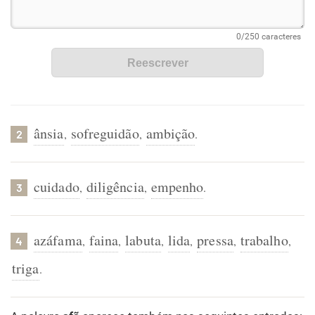
ânsia
sofreguidão
ambição
,
,
.
2
cuidado
diligência
empenho
,
,
.
3
azáfama
faina
labuta
lida
pressa
trabalho
,
,
,
,
,
,
4
triga
.