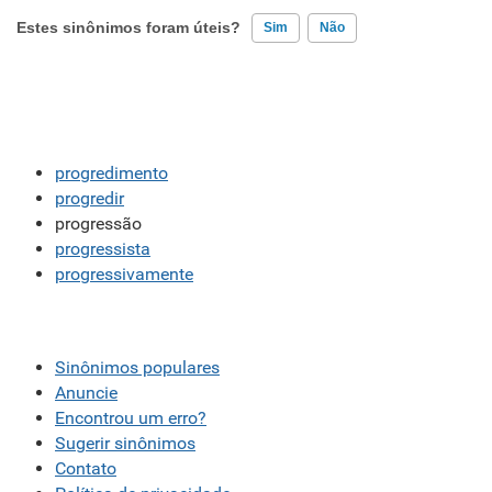
Estes sinônimos foram úteis?
Sim
Não
Existem sinônimos incorretos
Nenhum dos sinônimos apresentados me ajudou
progredimento
Outro
progredir
progressão
progressista
progressivamente
Sinônimos populares
Anuncie
Encontrou um erro?
Sugerir sinônimos
Contato