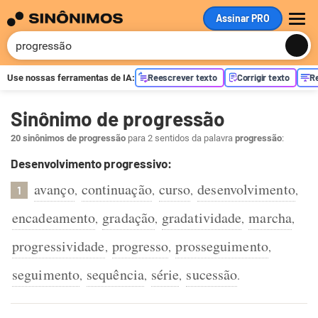
Assinar PRO
ME
Reescrever texto
Corrigir texto
R
Use nossas ferramentas de
IA
:
Sinônimo de progressão
20 sinônimos de progressão
para 2 sentidos da palavra
progressão
:
Desenvolvimento progressivo:
avanço
continuação
curso
desenvolvimento
,
,
,
,
1
encadeamento
gradação
gradatividade
marcha
,
,
,
,
progressividade
progresso
prosseguimento
,
,
,
seguimento
sequência
série
sucessão
,
,
,
.